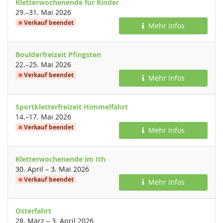
Kletterwochenende für Kinder
bis
29.
–
31. Mai 2026
Verkauf beendet
Mehr Infos
Boulderfreizeit Pfingsten
bis
22.
–
25. Mai 2026
Verkauf beendet
Mehr Infos
Sportkletterfreizeit Himmelfahrt
bis
14.
–
17. Mai 2026
Verkauf beendet
Mehr Infos
Kletterwochenende im Ith
bis
30. April
–
3. Mai 2026
Verkauf beendet
Mehr Infos
Osterfahrt
bis
28. März
–
3. April 2026