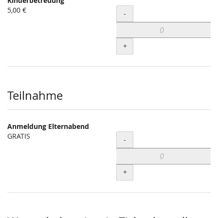
Kinderbetreuung
Unkategorisierte
5,00 €
Menge
-
Produkte
+
Teilnahme
Anmeldung Elternabend
GRATIS
Menge
-
+